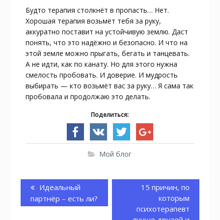
Будто терапия столкнёт в пропасть… Нет.
Хорошая терапия возьмёт тебя за руку,
аккуратно поставит на устойчивую землю. Даст
понять, что это надёжно и безопасно. И что на
этой земле можно прыгать, бегать и танцевать.
А не идти, как по канату. Но для этого нужна
смелость пробовать. И доверие. И мудрость
выбирать — кто возьмёт вас за руку… Я сама так
пробовала и продолжаю это делать.
Поделиться:
Мой блог
Навигация
по
Предыдущая
Идеальный
Следующая
15 причин, по
записям
запись:
запись:
которым
партнёр – есть ли?
психотерапевт
лучше друзей и