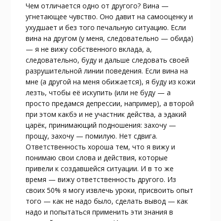
Чем отличается одно от другого? Вина —
угнетающее чувство. Оно давит на самооценку и
ухудшает и без того печальную ситуацию. Если
вина на другом (у меня, следовательно — обида)
— я не вижу собственного вклада, а,
следовательно, буду и дальше следовать своей
разрушительной линии поведения. Если вина на
мне (а другой на меня обижается), я буду из кожи
лезть, чтобы её искупить (или не буду — а
просто предамся депрессии, например), а второй
при этом какбэ и не участник действа, а эдакий
царёк, принимающий подношения: захочу —
прощу, захочу — помилую. Нет сдвига.
Ответственность хороша тем, что я вижу и
понимаю свои слова и действия, которые
привели к создавшейся ситуации. И в то же
время — вижу ответственность другого. Из
своих 50% я могу извлечь уроки, присвоить опыт
того — как не надо было, сделать вывод — как
надо и попытаться применить эти знания в