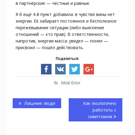
в партнёрские — честные и равные.
Я б ещё 4-й пункт добавила: в чувстве вины нет
энергии. Её забирает постоянное и бесполезное
пережёвывание ситуации (либо выяснение
отношений — кто прав). В ответственности,
напротив, энергии масса: увидел — понял —
присвоил — пошёл действовать.
Поделиться:
Мой блог
Навигация
по
Предыдущая
Лишние люди
Следующая
Как экологично
записям
запись:
запись:
работать с
симптомом