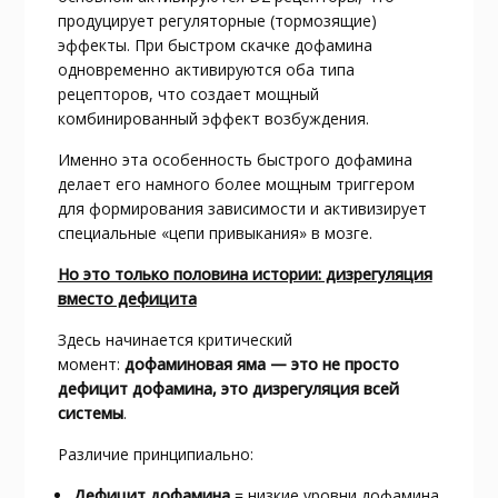
продуцирует регуляторные (тормозящие)
эффекты. При быстром скачке дофамина
одновременно активируются оба типа
рецепторов, что создает мощный
комбинированный эффект возбуждения.​
Именно эта особенность быстрого дофамина
делает его намного более мощным триггером
для формирования зависимости и активизирует
специальные «цепи привыкания» в мозге.​
Но это только половина истории: дизрегуляция
вместо дефицита
Здесь начинается критический
момент:
дофаминовая яма — это не просто
дефицит дофамина, это дизрегуляция всей
системы
.​
Различие принципиально:
Дефицит дофамина
= низкие уровни дофамина