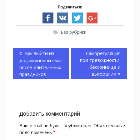
Поделиться:
Без рубрики
Навигация
по
Предыдущая
Как выйти из
Следующая
Саморегуляция
записям
запись:
при тревожности,
запись:
дофаминовой ямы
бессоннице и
после длительных
выгорании
праздников
Добавить комментарий
Ваш e-mail не будет опубликован.
Обязательные
*
поля помечены